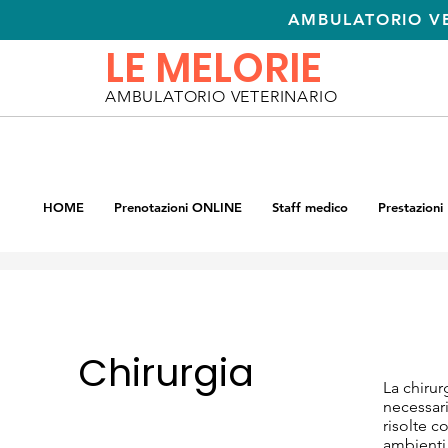
AMBULATORIO VE
LE MELORIE
AMBULATORIO VETERINARIO
HOME
Prenotazioni ONLINE
Staff medico
Prestazioni
Chirurgia
La chirur
necessari
risolte c
ambienti 