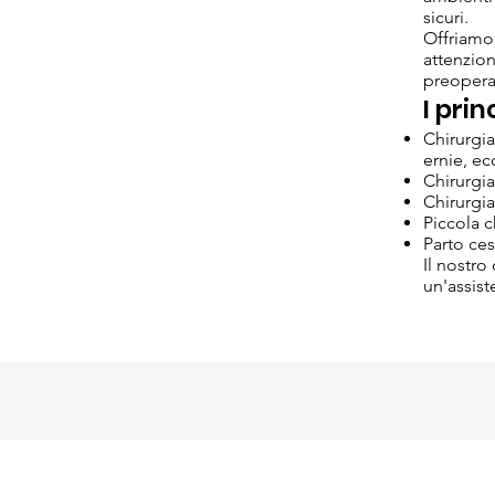
sicuri.
Offriamo
attenzion
preopera
I prin
Chirurgia
ernie, ecc
Chirurgia
Chirurgi
Piccola c
Parto ce
Il nostro
un'assist