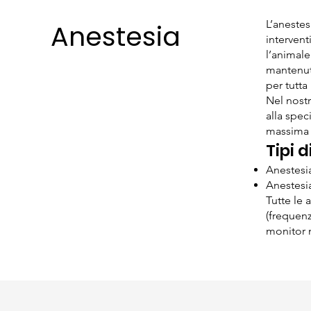
L’aneste
Anestesia
intervent
l’animale
mantenut
per tutta
Nel nostr
alla speci
massima 
Tipi d
Anestesi
Anestesia
Tutte le 
(frequenz
monitor m